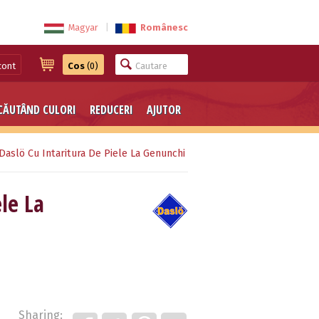
Magyar
|
Românesc
cont
Cos
(0)
CĂUTÂND CULORI
REDUCERI
AJUTOR
 Daslö Cu Intaritura De Piele La Genunchi
le La
Sharing: