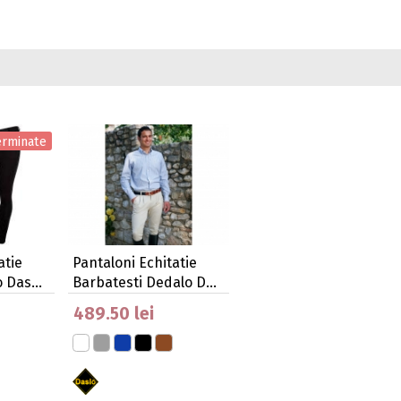
erminate
atie
Pantaloni Echitatie
o Das…
Barbatesti Dedalo D…
489.50 lei