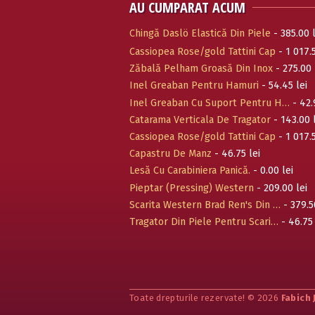
AU CUMPARAT ACUM
Chingă Daslö Elastică Din Piele
- 385.00 l
Cassiopea Rose/gold Tattini Cap
- 1 017.5
Zăbală Pelham Groasă Din Inox
- 275.00 
Inel Greaban Pentru Hamuri
- 54.45 lei
Inel Greaban Cu Suport Pentru H…
- 42.
Catarama Verticala De Tragator
- 143.00 
Cassiopea Rose/gold Tattini Cap
- 1 017.5
Capastru De Manz
- 46.75 lei
Lesă Cu Carabiniera Panică.
- 0.00 lei
Pieptar (Pressing) Western
- 209.00 lei
Scarita Western Brad Ren's Din …
- 379.5
Tragator Din Piele Pentru Scari…
- 46.75 
Toate drepturile rezervate! © 2026
Fabich 