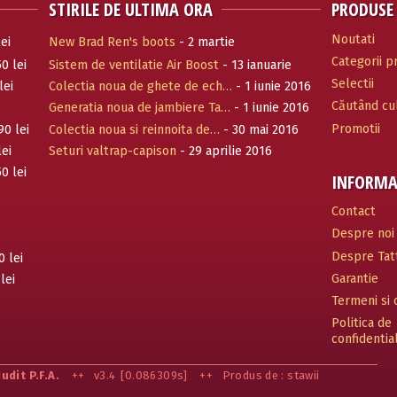
STIRILE DE ULTIMA ORA
PRODUSE
Noutati
ei
New Brad Ren's boots
- 2 martie
Categorii 
0 lei
Sistem de ventilatie Air Boost
- 13 ianuarie
Selectii
2017
lei
Colectia noua de ghete de ech…
- 1 iunie 2016
Căutând cul
Generatia noua de jambiere Ta…
- 1 iunie 2016
Promotii
90 lei
Colectia noua si reinnoita de…
- 30 mai 2016
lei
Seturi valtrap-capison
- 29 aprilie 2016
0 lei
INFORMA
Contact
Despre noi
Despre Tatt
0 lei
Garantie
lei
Termeni si c
Politica de
confidentia
Judit P.F.A.
++
v3.4
[0.086309s]
++
Produs de : stawii