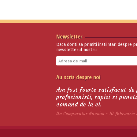
Pe terminate
Newsletter
Daca doriti sa primiti instiintari despre p
newsletterul nostru:
Pantaloni Echitatie
Au scris despre noi
Barbatesti Larice T…
228.00 lei
Am fost foarte satisfacut de
profesionisti, rapizi si punc
comand de la ei.
Un Cumparator Anonim - 10 februarie 