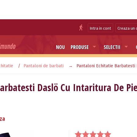
Intra in cont
Creaza un 
NOU
PRODUSE
SELECTII
hitatie
Pantaloni de barbati
Pantaloni Echitatie Barbatesti
arbatesti Daslö Cu Intaritura De Pie
aza