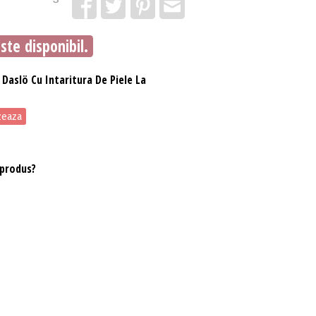
te disponibil.
 Daslö Cu Intaritura De Piele La
zeaza
 produs?