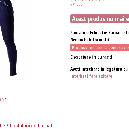
5
(
1
vot)
Acest produs nu mai es
Pantaloni Echitatie Barbatesti
Genunchi Informatii
Produsul nu se mai comerciali
Descriere in curand...
Aveti intrebare in legatura cu
Interbati fara ezitare!
ră?
ie / Pantaloni de barbati