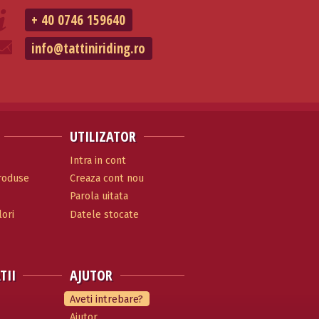
+ 40 0746 159640
info@tattiniriding.ro
UTILIZATOR
Intra in cont
produse
Creaza cont nou
Parola uitata
ori
Datele stocate
TII
AJUTOR
Aveti intrebare?
Ajutor