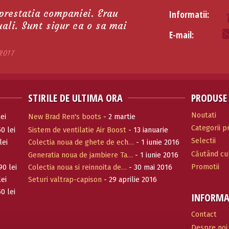
 prestatia companiei. Erau
Informatii:
tuali. Sunt sigur ca o sa mai
E-mail:
2017
STIRILE DE ULTIMA ORA
PRODUSE
Noutati
ei
New Brad Ren's boots
- 2 martie
Categorii 
0 lei
Sistem de ventilatie Air Boost
- 13 ianuarie
Selectii
2017
lei
Colectia noua de ghete de ech…
- 1 iunie 2016
Căutând cul
Generatia noua de jambiere Ta…
- 1 iunie 2016
Promotii
90 lei
Colectia noua si reinnoita de…
- 30 mai 2016
lei
Seturi valtrap-capison
- 29 aprilie 2016
0 lei
INFORMA
Contact
Despre noi