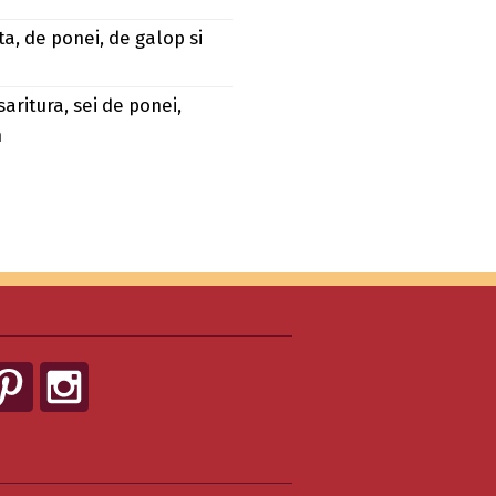
ta, de ponei, de galop si
aritura, sei de ponei,
m