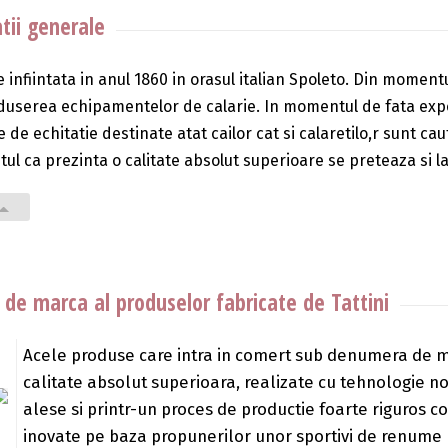
tii generale
infiintata in anul 1860 in orasul italian Spoleto. Din momentul
userea echipamentelor de calarie. In momentul de fata expor
 de echitatie destinate atat cailor cat si calaretilo,r sunt c
tul ca prezinta o calitate absolut superioare se preteaza si l
de marca al produselor fabricate de Tattini
Acele produse care intra in comert sub denumera de ma
calitate absolut superioara, realizate cu tehnologie n
alese si printr-un proces de productie foarte riguros con
inovate pe baza propunerilor unor sportivi de renume