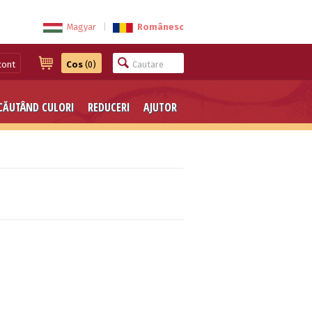
Magyar
|
Românesc
cont
Cos
(0)
CĂUTÂND CULORI
REDUCERI
AJUTOR