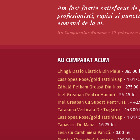
Am fost foarte satisfacut de
profesionisti, rapizi si punc
comand de la ei.
Un Cumparator Anonim - 10 februarie 
AU CUMPARAT ACUM
Chingă Daslö Elastică Din Piele
- 385.00 l
Cassiopea Rose/gold Tattini Cap
- 1 017.5
Zăbală Pelham Groasă Din Inox
- 275.00 
Inel Greaban Pentru Hamuri
- 54.45 lei
Inel Greaban Cu Suport Pentru H…
- 42.
Catarama Verticala De Tragator
- 143.00 
Cassiopea Rose/gold Tattini Cap
- 1 017.5
Capastru De Manz
- 46.75 lei
Lesă Cu Carabiniera Panică.
- 0.00 lei