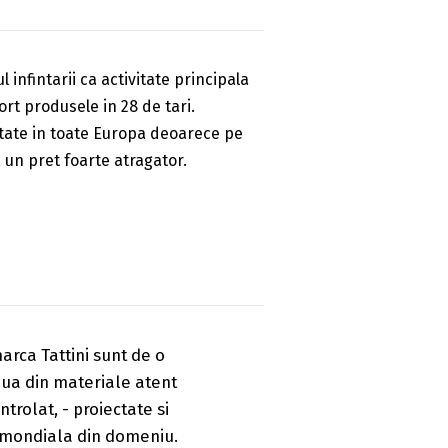
 infintarii ca activitate principala
t produsele in 28 de tari.
autate in toate Europa deoarece pe
a un pret foarte atragator.
rca Tattini sunt de o
oua din materiale atent
trolat, - proiectate si
 mondiala din domeniu.