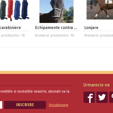
 carabiniere
Echipamente contra …
Lonjare
produselor: 16
Numarul produselor: 10
Numarul produsel
Urmareste-ne
romitiile si noutatiile noastre, abonati-va la
Dezabonare