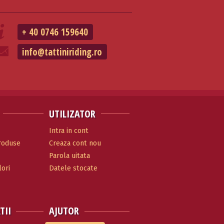
+ 40 0746 159640
info@tattiniriding.ro
UTILIZATOR
Intra in cont
produse
Creaza cont nou
Parola uitata
ori
Datele stocate
TII
AJUTOR