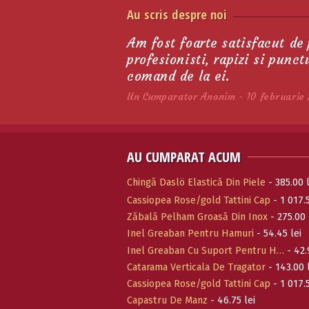
Au scris despre noi
Am fost foarte satisfacut de
profesionisti, rapizi si punc
comand de la ei.
Un Cumparator Anonim - 10 februarie 
AU CUMPARAT ACUM
Chingă Daslö Elastică Din Piele
- 385.00 l
Cassiopea Rose/gold Tattini Cap
- 1 017.5
Zăbală Pelham Groasă Din Inox
- 275.00 
Inel Greaban Pentru Hamuri
- 54.45 lei
Inel Greaban Cu Suport Pentru H…
- 42.
Catarama Verticala De Tragator
- 143.00 
Cassiopea Rose/gold Tattini Cap
- 1 017.5
Capastru De Manz
- 46.75 lei