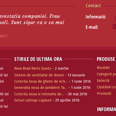
Contact
 prestatia companiei. Erau
Informatii:
tuali. Sunt sigur ca o sa mai
E-mail:
2017
STIRILE DE ULTIMA ORA
PRODUSE
Noutati
ei
New Brad Ren's boots
- 2 martie
Categorii 
0 lei
Sistem de ventilatie Air Boost
- 13 ianuarie
Selectii
2017
lei
Colectia noua de ghete de ech…
- 1 iunie 2016
Căutând cul
Generatia noua de jambiere Ta…
- 1 iunie 2016
Promotii
90 lei
Colectia noua si reinnoita de…
- 30 mai 2016
lei
Seturi valtrap-capison
- 29 aprilie 2016
0 lei
INFORMA