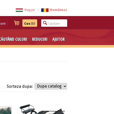
Magyar
|
Românesc
cont
Cos
(0)
CĂUTÂND CULORI
REDUCERI
AJUTOR
Sorteza dupa: