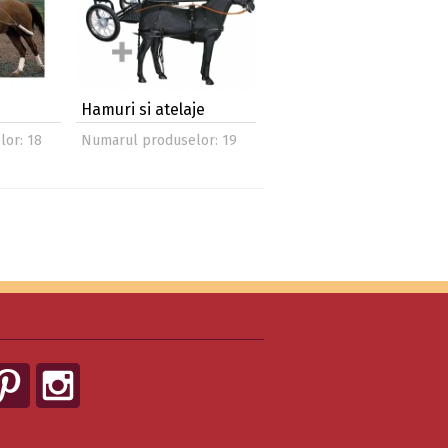
Hamuri si atelaje
or: 18
Numarul produselor: 19