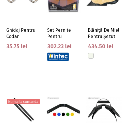
Ghidaj Pentru
Set Pernite
Blăniță De Miel
Codar
Pentru
Pentru Șezut
Umplutura
35.75 lei
302.23 lei
434.50 lei
Wintec Eas…
Numai la comanda