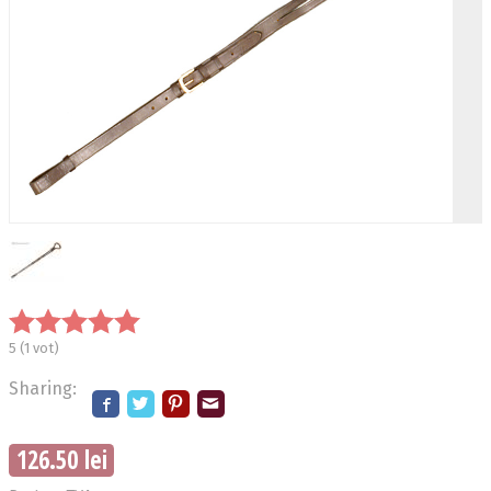
5
(
1
vot)
Sharing:
126.50 lei