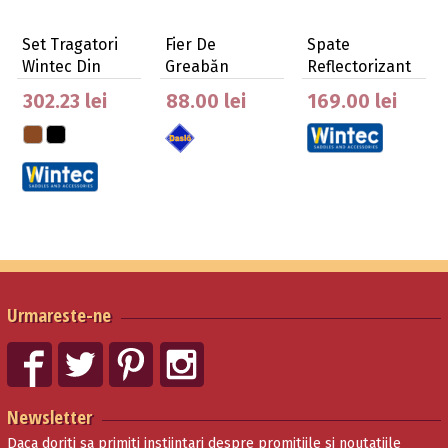
Set Tragatori
Fier De
Spate
Wintec Din
Greabăn
Reflectorizant
Piele Pentru
Pentru Șeile
Pentru Șeile
302.23 lei
88.00 lei
169.00 lei
C…
Daslö
Winte…
Urmareste-ne
Newsletter
Daca doriti sa primiti instiintari despre promitiile si noutatiile