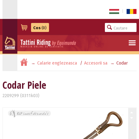
|
Cos
(0)
Calarie englezeasca
Accesorii sa
Codar
Piele
Codar Piele
2209299 (0311k03)