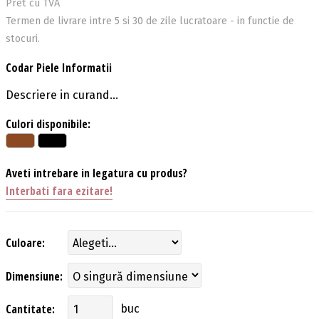
Pret cu TVA
Termen de livrare intre 5 si 30 de zile lucratoare - in functie de
stocuri.
Codar Piele Informatii
Descriere in curand...
Culori disponibile:
Aveti intrebare in legatura cu produs?
Interbati fara ezitare!
Culoare:
Dimensiune:
Cantitate:
buc