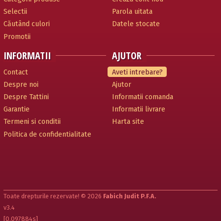
Selectii
Parola uitata
Căutând culori
Datele stocate
Promotii
INFORMATII
AJUTOR
Contact
Aveti intrebare?
Despre noi
Ajutor
Despre Tattini
Informatii comanda
Garantie
Informatii livrare
Termeni si conditii
Harta site
Politica de confidentialitate
Toate drepturile rezervate! © 2026
Fabich Judit P.F.A.
v3.4
[0.097884s]