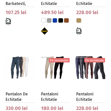
Barbatesti,
Echitatie
Echitatie
30Mm
Barbatesti
Barbatesti
107.25 lei
489.50 lei
228.00 lei
Dedalo D…
Larice T…
Pe terminate
Pe terminate
Pantalon De
Pantaloni
Pantaloni
Echitatie
Echitatie
Echitatie
Barbati Daslo
Barbatesti
Barbatesti
330.00 lei
180.00 lei
228.00 lei
All…
Febo Das…
Daslö Ex…