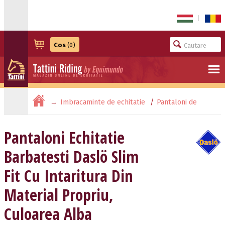
|
Cos
(0)
Imbracaminte de echitatie
Pantaloni de
barbati
Pantaloni Echitatie Barbatesti Daslö Slim Fit
Pantaloni Echitatie
Barbatesti Daslö Slim
Cu Intaritura Din Material Propriu, Cu…
Fit Cu Intaritura Din
Material Propriu,
Culoarea Alba