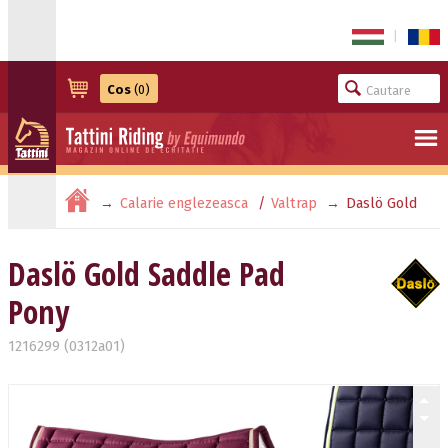
|
Cos
(0)
Calarie englezeasca
Valtrap
Daslö Gold
Saddle Pad Pony
Daslö Gold Saddle Pad
Pony
1216299 (0312a01)