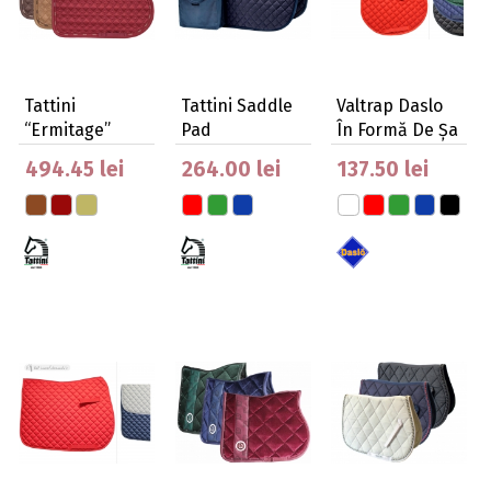
Tattini
Tattini Saddle
Valtrap Daslo
“Ermitage”
Pad
În Formă De Șa
Saddle Cloth
Waterproog
Din Pănză
494.45 lei
264.00 lei
137.50 lei
Pockets