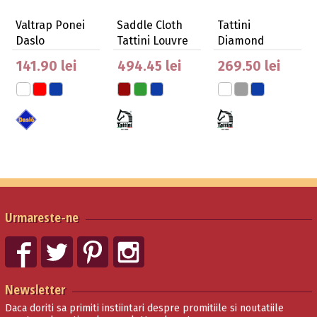
Valtrap Ponei
Saddle Cloth
Tattini
Daslo
Tattini Louvre
Diamond
Matlasată
Quilted Saddle
141.90 lei
494.45 lei
269.50 lei
Cloth Wi…
Urmareste-ne
Newsletter
Daca doriti sa primiti instiintari despre promitiile si noutatiile