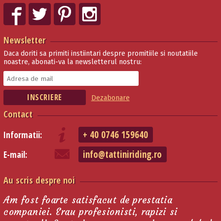
Newsletter
Daca doriti sa primiti instiintari despre promitiile si noutatiile
noastre, abonati-va la newsletterul nostru:
Dezabonare
Contact
+ 40 0746 159640
Informatii:
info@tattiniriding.ro
E-mail:
Au scris despre noi
Am fost foarte satisfacut de prestatia
companiei. Erau profesionisti, rapizi si