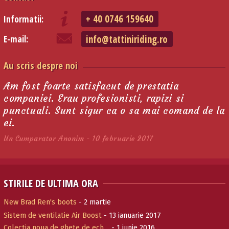
+ 40 0746 159640
Informatii:
info@tattiniriding.ro
E-mail:
Au scris despre noi
Am fost foarte satisfacut de prestatia
companiei. Erau profesionisti, rapizi si
punctuali. Sunt sigur ca o sa mai comand de la
ei.
Un Cumparator Anonim - 10 februarie 2017
STIRILE DE ULTIMA ORA
New Brad Ren's boots
- 2 martie
Sistem de ventilatie Air Boost
- 13 ianuarie 2017
Colectia noua de ghete de ech…
- 1 iunie 2016