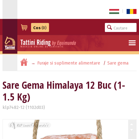
|
Cos
(0)
Furaje si suplimente alimentare
Sare gema
Sare Gema Himalaya 12 Buc (1-1.5 Kg)
Sare Gema Himalaya 12 Buc (1-
1.5 Kg)
klp7482-12 (1102d03)