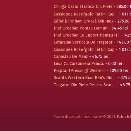
Chingă Daslö Elastică Din Piele
- 385.00 l
Cassiopea Rose/gold Tattini Cap
- 1 017.5
Zăbală Pelham Groasă Din Inox
- 275.00 
Inel Greaban Pentru Hamuri
- 54.45 lei
Inel Greaban Cu Suport Pentru H…
- 42.
Catarama Verticala De Tragator
- 143.00 
Cassiopea Rose/gold Tattini Cap
- 1 017.5
Capastru De Manz
- 46.75 lei
Lesă Cu Carabiniera Panică.
- 0.00 lei
Pieptar (Pressing) Western
- 209.00 lei
Scarita Western Brad Ren's Din …
- 379.5
Tragator Din Piele Pentru Scari…
- 46.75 
Toate drepturile rezervate! © 2026
Fabich 