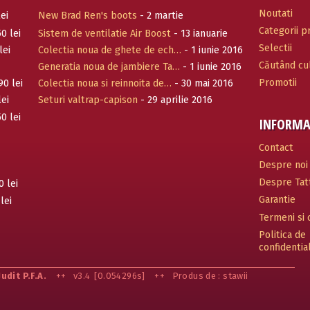
Noutati
ei
New Brad Ren's boots
- 2 martie
Categorii 
0 lei
Sistem de ventilatie Air Boost
- 13 ianuarie
Selectii
2017
lei
Colectia noua de ghete de ech…
- 1 iunie 2016
Căutând cul
Generatia noua de jambiere Ta…
- 1 iunie 2016
Promotii
90 lei
Colectia noua si reinnoita de…
- 30 mai 2016
lei
Seturi valtrap-capison
- 29 aprilie 2016
0 lei
INFORMA
Contact
Despre noi
Despre Tatt
0 lei
Garantie
lei
Termeni si c
Politica de
confidentia
Judit P.F.A.
++
v3.4
[0.054296s]
++
Produs de : stawii