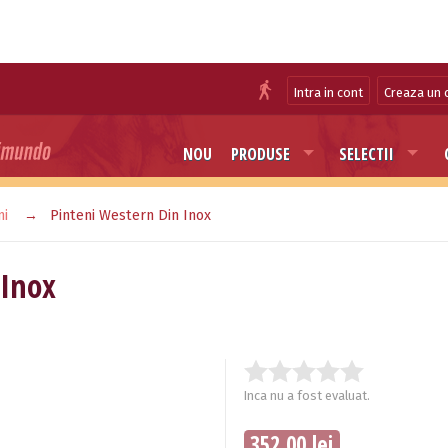
Intra in cont
Creaza un 
NOU
PRODUSE
SELECTII
ni
Pinteni Western Din Inox
 Inox
Inca nu a fost evaluat.
352.00 lei