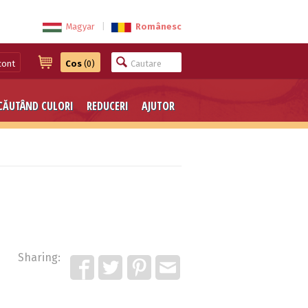
Magyar
|
Românesc
cont
Cos
(0)
CĂUTÂND CULORI
REDUCERI
AJUTOR
Sharing: