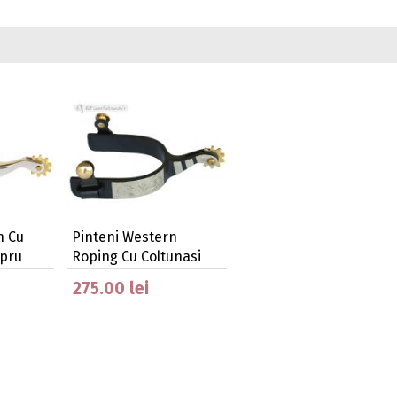
n Cu
Pinteni Western
upru
Roping Cu Coltunasi
Din…
275.00 lei