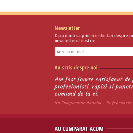
Newsletter
Daca doriti sa primiti instiintari despre p
newsletterul nostru:
Curele De Pinteni
Au scris despre noi
Western Cu Model
Impl…
267.00 lei
Am fost foarte satisfacut de
profesionisti, rapizi si punc
comand de la ei.
Un Cumparator Anonim - 10 februarie 
AU CUMPARAT ACUM