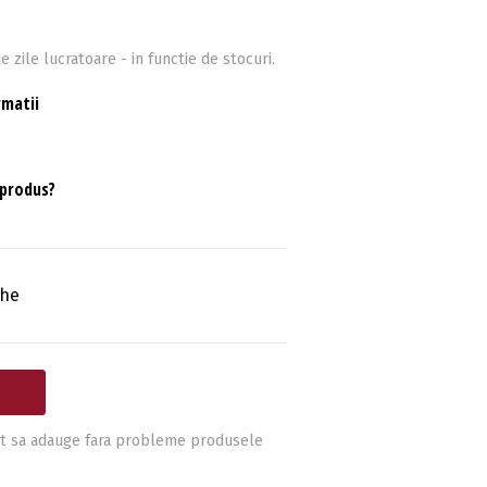
e zile lucratoare - in functie de stocuri.
rmatii
 produs?
che
i pot sa adauge fara probleme produsele