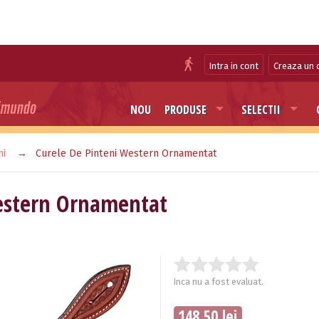
Intra in cont
Creaza un 
NOU
PRODUSE
SELECTII
ni
Curele De Pinteni Western Ornamentat
estern Ornamentat
Inca nu a fost evaluat.
148.50 lei