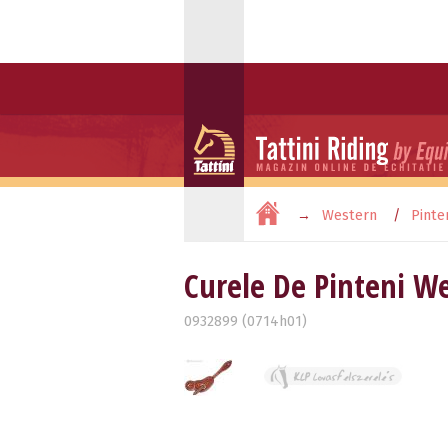
Western
Pinte
Curele De Pinteni W
0932899 (0714h01)