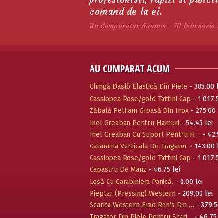
comand de la ei.
Un Cumparator Anonim - 10 februarie 
AU CUMPARAT ACUM
Chingă Daslö Elastică Din Piele
- 385.00 l
Cassiopea Rose/gold Tattini Cap
- 1 017.5
Zăbală Pelham Groasă Din Inox
- 275.00 
Inel Greaban Pentru Hamuri
- 54.45 lei
Inel Greaban Cu Suport Pentru H…
- 42.
Catarama Verticala De Tragator
- 143.00 
Cassiopea Rose/gold Tattini Cap
- 1 017.5
Capastru De Manz
- 46.75 lei
Lesă Cu Carabiniera Panică.
- 0.00 lei
Pieptar (Pressing) Western
- 209.00 lei
Scarita Western Brad Ren's Din …
- 379.5
Tragator Din Piele Pentru Scari…
- 46.75 