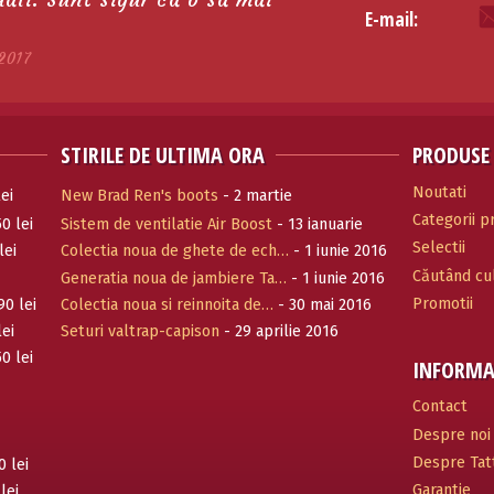
E-mail:
2017
STIRILE DE ULTIMA ORA
PRODUSE
Noutati
ei
New Brad Ren's boots
- 2 martie
Categorii 
0 lei
Sistem de ventilatie Air Boost
- 13 ianuarie
Selectii
2017
lei
Colectia noua de ghete de ech…
- 1 iunie 2016
Căutând cul
Generatia noua de jambiere Ta…
- 1 iunie 2016
Promotii
90 lei
Colectia noua si reinnoita de…
- 30 mai 2016
lei
Seturi valtrap-capison
- 29 aprilie 2016
0 lei
INFORMA
Contact
Despre noi
Despre Tatt
0 lei
Garantie
lei