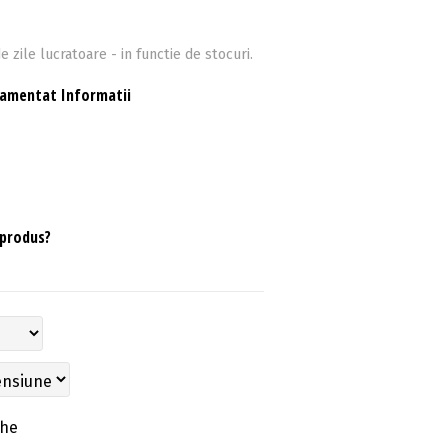
e zile lucratoare - in functie de stocuri.
namentat Informatii
 produs?
che