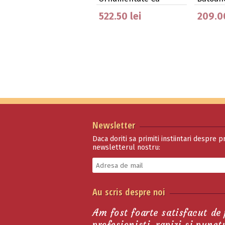
Stelute …
522.50 lei
209.00
Newsletter
Daca doriti sa primiti instiintari despre p
newsletterul nostru:
Pinteni Western
Au scris despre noi
Reining Cu Zece Brate,
…
423.50 lei
Am fost foarte satisfacut de
profesionisti, rapizi si punc