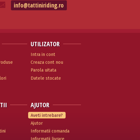
info@tattiniriding.ro
UTILIZATOR
Intra in cont
produse
Creaza cont nou
Parola uitata
ori
Datele stocate
TII
AJUTOR
Aveti intrebare?
Ajutor
ini
Informatii comanda
Informatii livrare