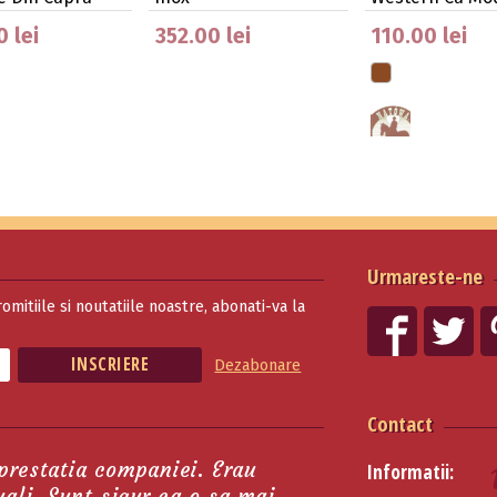
Impl…
 lei
352.00 lei
110.00 lei
Urmareste-ne
romitiile si noutatiile noastre, abonati-va la
Dezabonare
Contact
 prestatia companiei. Erau
Informatii:
tuali. Sunt sigur ca o sa mai