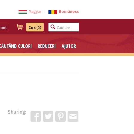
Magyar
|
Românesc
cont
Cos
(0)
CĂUTÂND CULORI
REDUCERI
AJUTOR
Sharing: