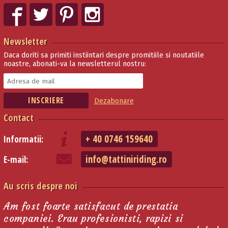
Newsletter
Daca doriti sa primiti instiintari despre promitiile si noutatiile
noastre, abonati-va la newsletterul nostru:
Dezabonare
Contact
+ 40 0746 159640
Informatii:
info@tattiniriding.ro
E-mail:
Au scris despre noi
Am fost foarte satisfacut de prestatia
companiei. Erau profesionisti, rapizi si