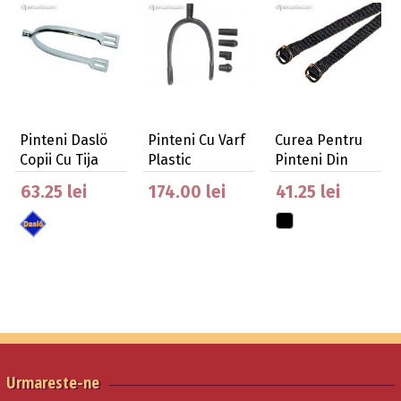
Pinteni Daslö
Pinteni Cu Varf
Curea Pentru
Copii Cu Tija
Plastic
Pinteni Din
Scurta, 15Mm
Interschimbabil
Nylon Impletit
63.25 lei
174.00 lei
41.25 lei
Urmareste-ne