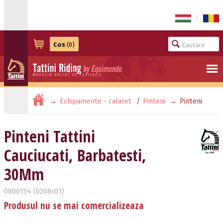
|
Cos
(0)
Echipamente - calaret
Pinteni
Pinteni
Tattini Cauciucati, Barbatesti, 30Mm
Pinteni Tattini
Cauciucati, Barbatesti,
30Mm
0800154 (0208r01)
Produsul nu se mai comercializeaza