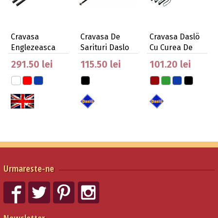
Cravasa
Cravasa De
Cravasa Daslö
Englezeasca
Sarituri Daslo
Cu Curea De
Spiralata
Cu Maner Din
Mana Impletita
291.50 lei
115.50 lei
101.20 lei
Bicolor
…
Urmareste-ne
Newsletter