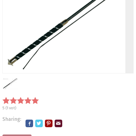
5
(
1
vot)
Sharing: