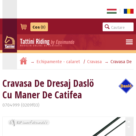
|
Cos
(0)
Echipamente - calaret
Cravasa
Cravasa De
Dresaj Daslö Cu Maner De Catifea
Cravasa De Dresaj Daslö
Cu Maner De Catifea
0704999 (0209f03)