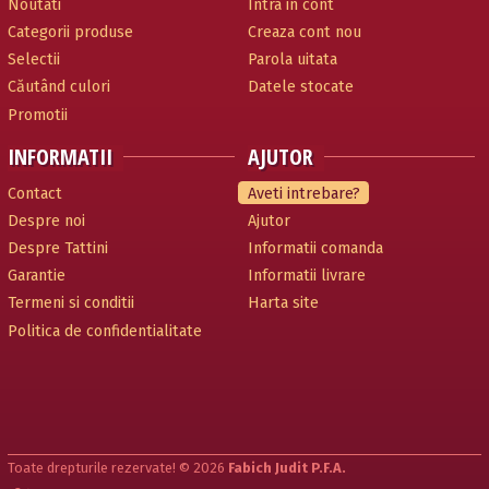
Noutati
Intra in cont
Categorii produse
Creaza cont nou
Selectii
Parola uitata
Căutând culori
Datele stocate
Promotii
INFORMATII
AJUTOR
Contact
Aveti intrebare?
Despre noi
Ajutor
Despre Tattini
Informatii comanda
Garantie
Informatii livrare
Termeni si conditii
Harta site
Politica de confidentialitate
Toate drepturile rezervate! © 2026
Fabich Judit P.F.A.