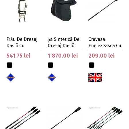
Frău De Dresaj
Şa Sintetică De
Cravasa
Daslö Cu
Dresaj Daslö
Englezeasca Cu
Catarame
Cu Sistem …
Buton Metalic
541.75 lei
1 870.00 lei
209.00 lei
Inoxid…