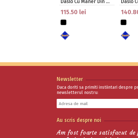
Daslo Cu Maner Din …
Daslö 
Cat…
115.50 lei
140.80
Newsletter
Daca doriti sa primiti instiintari despre p
newsletterul nostru:
Cravasa Englezeasca
Au scris despre noi
Spiralata Bicolor
291.50 lei
Am fost foarte satisfacut de