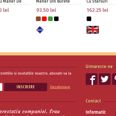
Cu Maner De
Maner Din Burete
Cu Starsuri
 lei
93.50 lei
162.25 lei
Urmareste-ne
romitiile si noutatiile noastre, abonati-va la
Dezabonare
Contact
 prestatia companiei. Erau
Informatii: