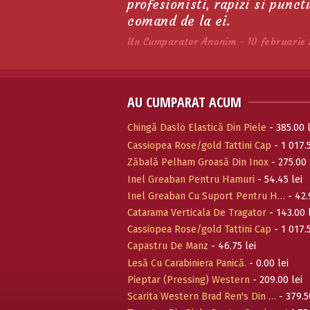
profesionisti, rapizi si punc
comand de la ei.
Un Cumparator Anonim - 10 februarie 
AU CUMPARAT ACUM
Chingă Daslö Elastică Din Piele
- 385.00 l
Cassiopea Rose/gold Tattini Cap
- 1 017.5
Zăbală Pelham Groasă Din Inox
- 275.00 
Inel Greaban Pentru Hamuri
- 54.45 lei
Inel Greaban Cu Suport Pentru H…
- 42.
Catarama Verticala De Tragator
- 143.00 
Cassiopea Rose/gold Tattini Cap
- 1 017.5
Capastru De Manz
- 46.75 lei
Lesă Cu Carabiniera Panică.
- 0.00 lei
Pieptar (Pressing) Western
- 209.00 lei
Scarita Western Brad Ren's Din …
- 379.5