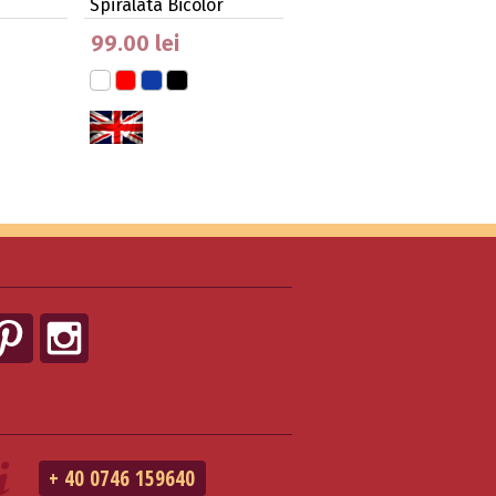
Spiralata Bicolor
99.00 lei
+ 40 0746 159640