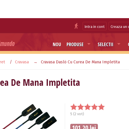
Intra in cont
Creaza un 
NOU
PRODUSE
SELECTII
ret
Cravasa
Cravasa Daslö Cu Curea De Mana Impletita
rea De Mana Impletita
5
(
2
vot)
101.20 lei