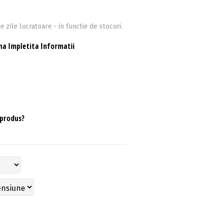
e zile lucratoare - in functie de stocuri.
a Impletita Informatii
 produs?