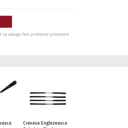
i pot sa adauge fara probleme produsele
easca
Cravasa Englezeasca