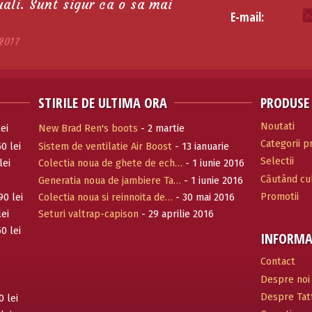
tuali. Sunt sigur ca o sa mai
E-mail:
2017
STIRILE DE ULTIMA ORA
PRODUSE
Noutati
ei
New Brad Ren's boots
- 2 martie
Categorii 
0 lei
Sistem de ventilatie Air Boost
- 13 ianuarie
Selectii
2017
lei
Colectia noua de ghete de ech…
- 1 iunie 2016
Căutând cul
Generatia noua de jambiere Ta…
- 1 iunie 2016
Promotii
90 lei
Colectia noua si reinnoita de…
- 30 mai 2016
lei
Seturi valtrap-capison
- 29 aprilie 2016
0 lei
INFORMA
Contact
Despre noi
Despre Tatt
0 lei