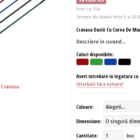
Pret cu TVA
Termen de livrare intre 5 si 30 d
Cravasa Daslö Cu Curea De Man
Descriere in curand...
Culori disponibile:
Aveti intrebare in legatura cu
Interbati fara ezitare!
 Cravasa
Culoare:
Dimensiune:
Cantitate:
buc