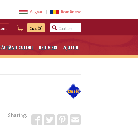
Magyar
|
Românesc
cont
Cos
(0)
CĂUTÂND CULORI
REDUCERI
AJUTOR
Sharing: