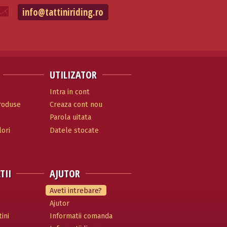
info@tattiniriding.ro
UTILIZATOR
Intra in cont
produse
Creaza cont nou
Parola uitata
ori
Datele stocate
TII
AJUTOR
Aveti intrebare?
Ajutor
ini
Informatii comanda