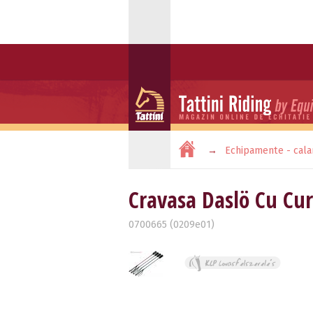
Echipamente - cala
Cravasa Daslö Cu Cu
0700665 (0209e01)