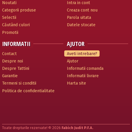
Noutati
Intra in cont
Categorii produse
Creaza cont nou
Selectii
Parola uitata
Căutând culori
Datele stocate
Promotii
INFORMATII
AJUTOR
Contact
Aveti intrebare?
Despre noi
Ajutor
Despre Tattini
Informatii comanda
Garantie
Informatii livrare
Termeni si conditii
Harta site
Politica de confidentialitate
Toate drepturile rezervate! © 2026
Fabich Judit P.F.A.