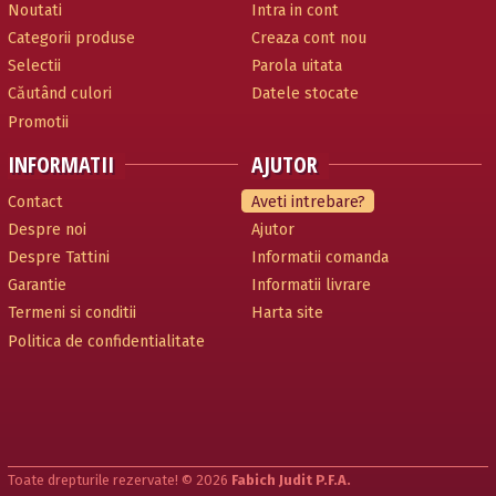
Noutati
Intra in cont
Categorii produse
Creaza cont nou
Selectii
Parola uitata
Căutând culori
Datele stocate
Promotii
INFORMATII
AJUTOR
Contact
Aveti intrebare?
Despre noi
Ajutor
Despre Tattini
Informatii comanda
Garantie
Informatii livrare
Termeni si conditii
Harta site
Politica de confidentialitate
Toate drepturile rezervate! © 2026
Fabich Judit P.F.A.