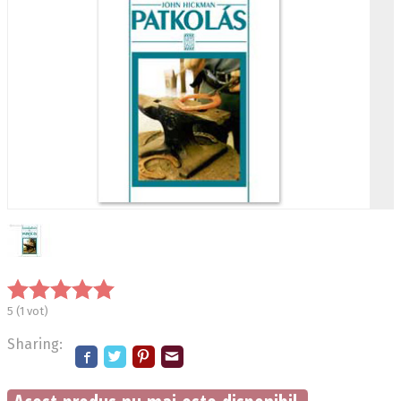
5
(
1
vot)
Sharing: