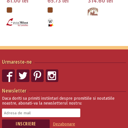
81.00 lei
65.73 lei
314.60 lei
Lantisor Du…
Forta Din
Cupru
Urmareste-ne
Newsletter
Daca doriti sa primiti instiintari despre promitiile si noutatiile
noastre, abonati-va la newsletterul nostru:
Dezabonare