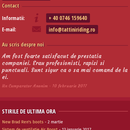
Contact
+ 40 0746 159640
Informatii:
info@tattiniriding.ro
E-mail:
Au scris despre noi
Am fost foarte satisfacut de prestatia
companiei. Erau profesionisti, rapizi si
punctuali. Sunt sigur ca o sa mai comand de la
ei.
Un Cumparator Anonim - 10 februarie 2017
STIRILE DE ULTIMA ORA
New Brad Ren's boots
- 2 martie
Sistem de ventilatie Air Boost
- 13 ianuarie 2017