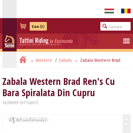
|
Cos
(0)
Western
Zabala
Zabala Western Brad
Ren's Cu Bara Spiralata Din Cupru
Zabala Western Brad Ren's Cu
Bara Spiralata Din Cupru
1639899 (0712e01)