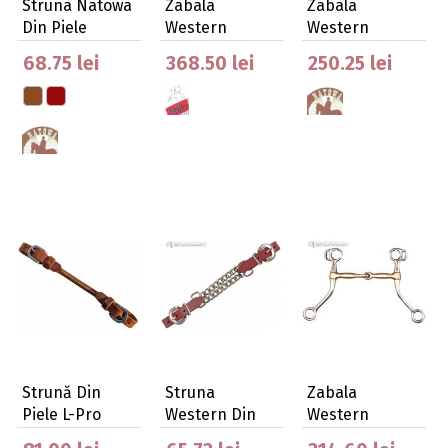
Struna Natowa
Zabala
Zabala
Din Piele
Western
Western
Intrerupta
Natowa
68.75 lei
368.50 lei
250.25 lei
Brad Ren's Cu…
Argentinian
Strună Din
Struna
Zabala
Piele L-Pro
Western Din
Western
West
Piele Si
Natowa De