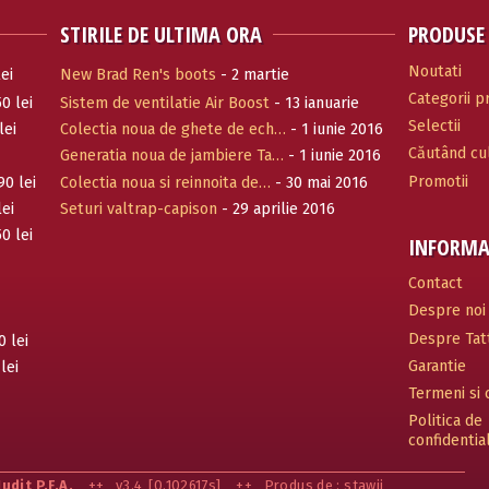
STIRILE DE ULTIMA ORA
PRODUSE
Noutati
ei
New Brad Ren's boots
- 2 martie
Categorii 
0 lei
Sistem de ventilatie Air Boost
- 13 ianuarie
Selectii
2017
lei
Colectia noua de ghete de ech…
- 1 iunie 2016
Căutând cul
Generatia noua de jambiere Ta…
- 1 iunie 2016
Promotii
90 lei
Colectia noua si reinnoita de…
- 30 mai 2016
lei
Seturi valtrap-capison
- 29 aprilie 2016
0 lei
INFORMA
Contact
Despre noi
Despre Tatt
0 lei
Garantie
lei
Termeni si c
Politica de
confidentia
Judit P.F.A.
++
v3.4
[0.102617s]
++
Produs de : stawii