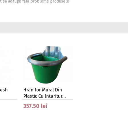
i pot sa adauge fara probleme produsele
Mesh
Hranitor Mural Din
Plastic Cu Intaritur…
357.50 lei