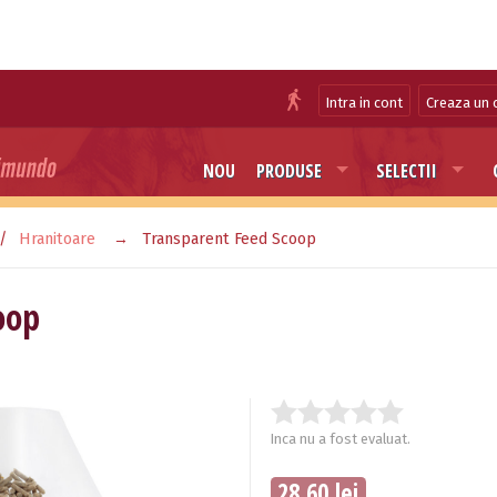
Intra in cont
Creaza un 
NOU
PRODUSE
SELECTII
Hranitoare
Transparent Feed Scoop
oop
Inca nu a fost evaluat.
28.60 lei