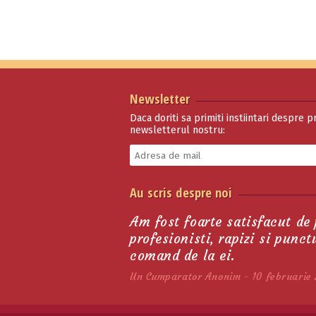
Newsletter
Daca doriti sa primiti instiintari despre p
newsletterul nostru:
Rezerva Hranitor De
Au scris despre noi
Colt Din Plastic Pe…
115.50 lei
Am fost foarte satisfacut de
profesionisti, rapizi si punc
comand de la ei.
Un Cumparator Anonim - 10 februarie 