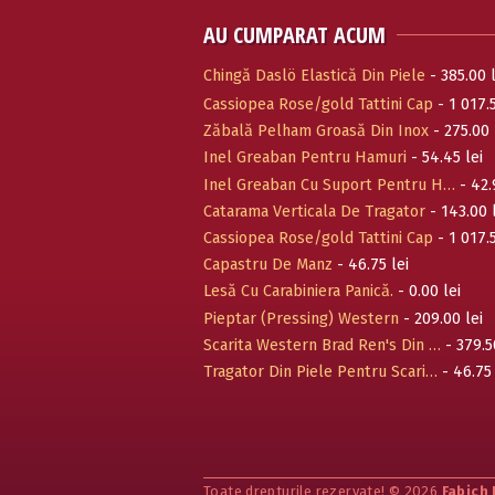
AU CUMPARAT ACUM
Chingă Daslö Elastică Din Piele
- 385.00 l
Cassiopea Rose/gold Tattini Cap
- 1 017.5
Zăbală Pelham Groasă Din Inox
- 275.00 
Inel Greaban Pentru Hamuri
- 54.45 lei
Inel Greaban Cu Suport Pentru H…
- 42.
Catarama Verticala De Tragator
- 143.00 
Cassiopea Rose/gold Tattini Cap
- 1 017.5
Capastru De Manz
- 46.75 lei
Lesă Cu Carabiniera Panică.
- 0.00 lei
Pieptar (Pressing) Western
- 209.00 lei
Scarita Western Brad Ren's Din …
- 379.5
Tragator Din Piele Pentru Scari…
- 46.75 
Toate drepturile rezervate! © 2026
Fabich 