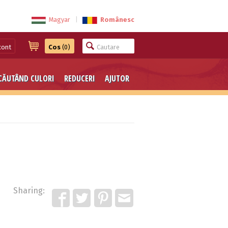
Magyar
|
Românesc
cont
Cos
(0)
CĂUTÂND CULORI
REDUCERI
AJUTOR
Sharing: