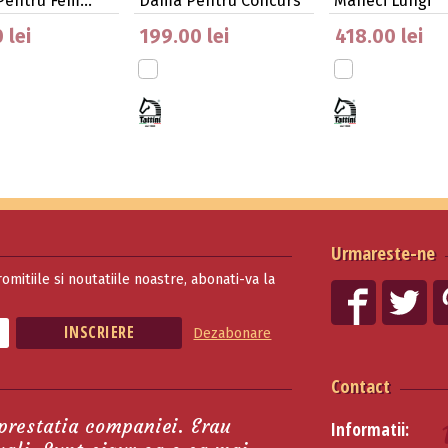
 Pentru Fem…
Dama Pentru Concurs
Mâneci Lungi
Ta…
 lei
199.00 lei
418.00 lei
Urmareste-ne
romitiile si noutatiile noastre, abonati-va la
Dezabonare
Contact
 prestatia companiei. Erau
Informatii: