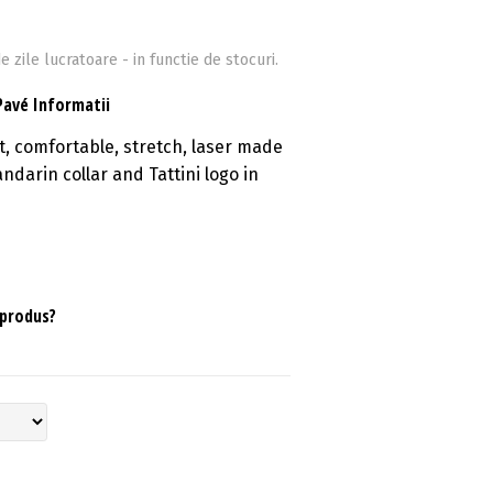
e zile lucratoare - in functie de stocuri.
Pavé Informatii
ht, comfortable, stretch, laser made
ndarin collar and Tattini logo in
 produs?