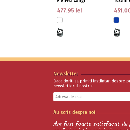
Mâneci Lungi
Tattini
477.95 lei
451.00
Newsletter
Daca doriti sa primiti instiintari despre p
newsletterul nostru:
Au scris despre noi
Am fost foarte satisfacut de