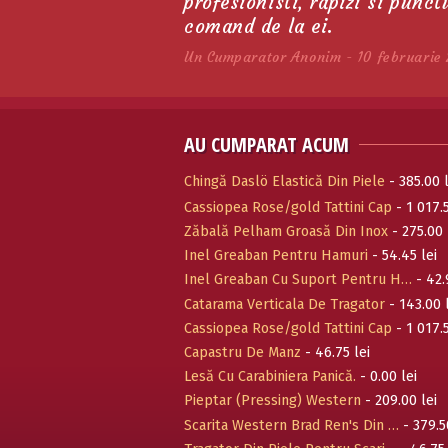
profesionisti, rapizi si punc
comand de la ei.
Un Cumparator Anonim - 10 februarie 
AU CUMPARAT ACUM
Chingă Daslö Elastică Din Piele
- 385.00 l
Cassiopea Rose/gold Tattini Cap
- 1 017.5
Zăbală Pelham Groasă Din Inox
- 275.00 
Inel Greaban Pentru Hamuri
- 54.45 lei
Inel Greaban Cu Suport Pentru H…
- 42.
Catarama Verticala De Tragator
- 143.00 
Cassiopea Rose/gold Tattini Cap
- 1 017.5
Capastru De Manz
- 46.75 lei
Lesă Cu Carabiniera Panică.
- 0.00 lei
Pieptar (Pressing) Western
- 209.00 lei
Scarita Western Brad Ren's Din …
- 379.5