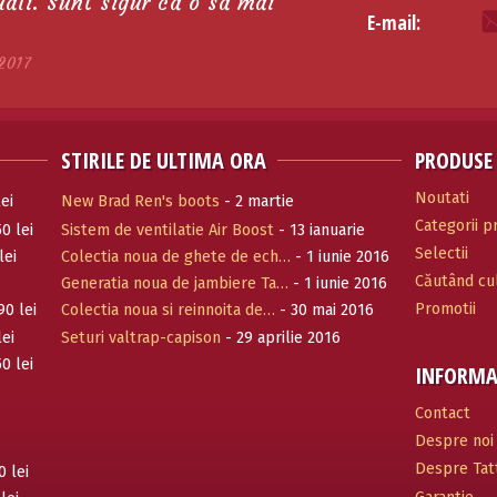
tuali. Sunt sigur ca o sa mai
E-mail:
2017
STIRILE DE ULTIMA ORA
PRODUSE
Noutati
ei
New Brad Ren's boots
- 2 martie
Categorii 
0 lei
Sistem de ventilatie Air Boost
- 13 ianuarie
Selectii
2017
lei
Colectia noua de ghete de ech…
- 1 iunie 2016
Căutând cul
Generatia noua de jambiere Ta…
- 1 iunie 2016
Promotii
90 lei
Colectia noua si reinnoita de…
- 30 mai 2016
lei
Seturi valtrap-capison
- 29 aprilie 2016
0 lei
INFORMA
Contact
Despre noi
Despre Tatt
0 lei