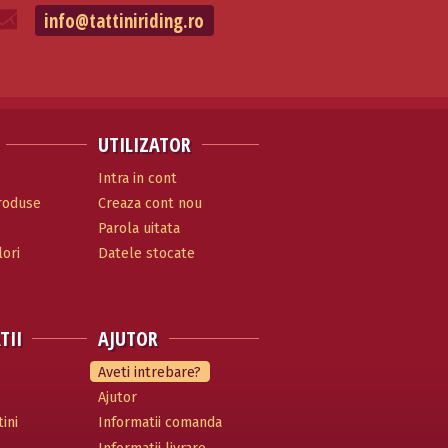
info@tattiniriding.ro
UTILIZATOR
Intra in cont
produse
Creaza cont nou
Parola uitata
ori
Datele stocate
TII
AJUTOR
Aveti intrebare?
Ajutor
ini
Informatii comanda