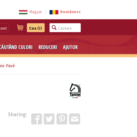
Magyar
|
Românesc
cont
Cos
(0)
CĂUTÂND CULORI
REDUCERI
AJUTOR
one Pavé
Sharing: