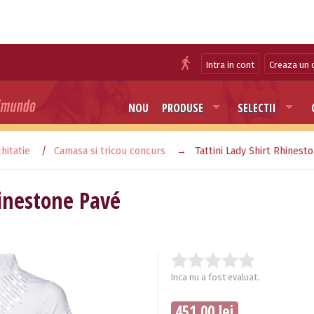
Intra in cont
Creaza un 
NOU
PRODUSE
SELECTII
hitatie
Camasa si tricou concurs
Tattini Lady Shirt Rhinest
hinestone Pavé
Inca nu a fost evaluat.
451.00 lei