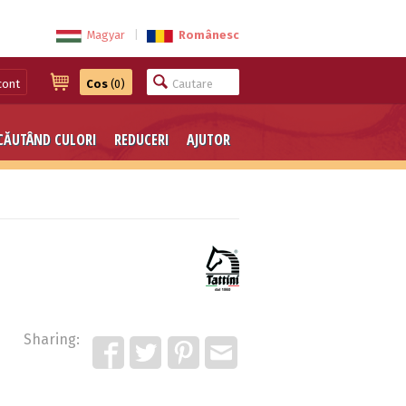
Magyar
|
Românesc
cont
Cos
(0)
CĂUTÂND CULORI
REDUCERI
AJUTOR
Sharing: