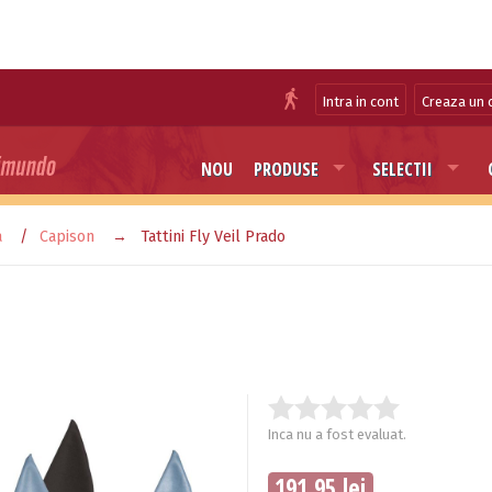
Intra in cont
Creaza un 
NOU
PRODUSE
SELECTII
a
Capison
Tattini Fly Veil Prado
Inca nu a fost evaluat.
191.95 lei