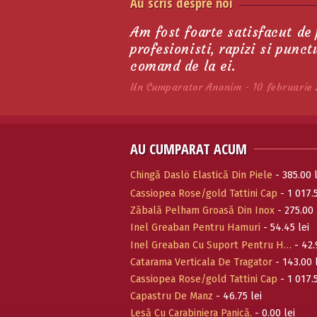
Au scris despre noi
Tattini
191.95 lei
Am fost foarte satisfacut de
profesionisti, rapizi si punc
comand de la ei.
Un Cumparator Anonim - 10 februarie 
AU CUMPARAT ACUM
Chingă Daslö Elastică Din Piele
- 385.00 l
Cassiopea Rose/gold Tattini Cap
- 1 017.5
Zăbală Pelham Groasă Din Inox
- 275.00 
Inel Greaban Pentru Hamuri
- 54.45 lei
Inel Greaban Cu Suport Pentru H…
- 42.
Catarama Verticala De Tragator
- 143.00 
Cassiopea Rose/gold Tattini Cap
- 1 017.5
Capastru De Manz
- 46.75 lei
Lesă Cu Carabiniera Panică.
- 0.00 lei