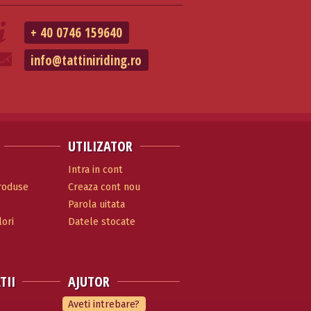
+ 40 0746 159640
info@tattiniriding.ro
UTILIZATOR
Intra in cont
produse
Creaza cont nou
Parola uitata
ori
Datele stocate
TII
AJUTOR
Aveti intrebare?