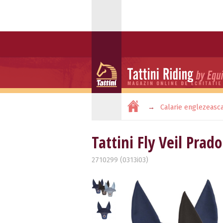
Calarie englezeasc
Tattini Fly Veil Prado
2710299 (0313i03)