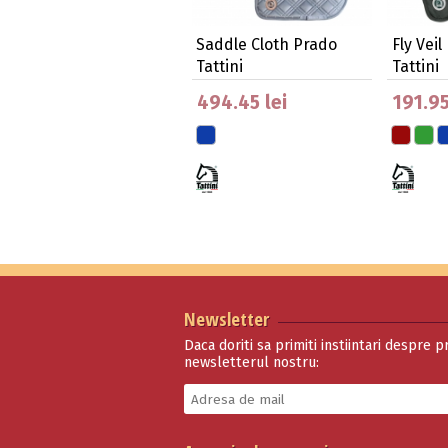
Saddle Cloth Prado
Fly Veil
Tattini
Tattini
494.45 lei
191.95
Newsletter
Daca doriti sa primiti instiintari despre p
newsletterul nostru:
Tattini Fly Veal Tate