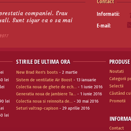
Contact
 prestatia companiei. Erau
Informatii:
tuali. Sunt sigur ca o sa mai
E-mail:
2017
STIRILE DE ULTIMA ORA
PRODUSE
Noutati
ei
New Brad Ren's boots
- 2 martie
Categorii 
0 lei
Sistem de ventilatie Air Boost
- 13 ianuarie
Selectii
2017
lei
Colectia noua de ghete de ech…
- 1 iunie 2016
Căutând cul
Generatia noua de jambiere Ta…
- 1 iunie 2016
Promotii
90 lei
Colectia noua si reinnoita de…
- 30 mai 2016
lei
Seturi valtrap-capison
- 29 aprilie 2016
0 lei
INFORMA
Contact