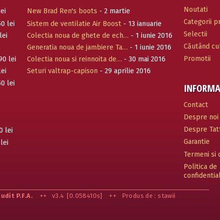
Noutati
ei
New Brad Ren's boots
- 2 martie
Categorii 
0 lei
Sistem de ventilatie Air Boost
- 13 ianuarie
Selectii
2017
lei
Colectia noua de ghete de ech…
- 1 iunie 2016
Căutând cul
Generatia noua de jambiere Ta…
- 1 iunie 2016
Promotii
90 lei
Colectia noua si reinnoita de…
- 30 mai 2016
lei
Seturi valtrap-capison
- 29 aprilie 2016
0 lei
INFORMA
Contact
Despre noi
Despre Tatt
0 lei
Garantie
lei
Termeni si c
Politica de
confidentia
Judit P.F.A.
++
v3.4
[0.058410s]
++
Produs de : stawii