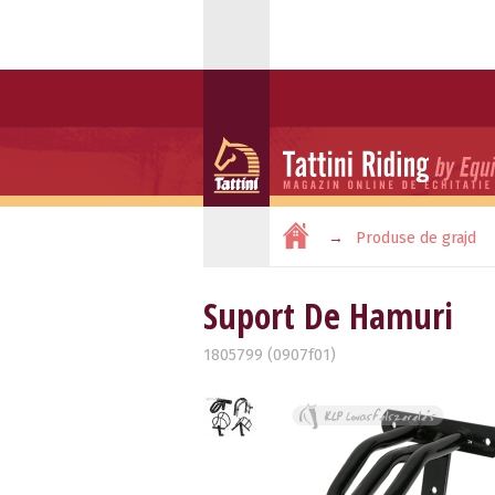
Produse de grajd
Suport De Hamuri
1805799 (0907f01)