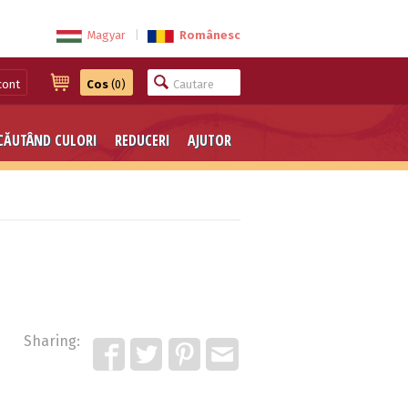
Magyar
|
Românesc
cont
Cos
(0)
CĂUTÂND CULORI
REDUCERI
AJUTOR
Sharing: