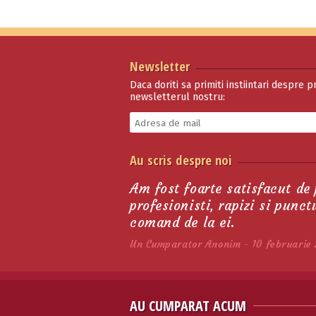
Newsletter
Daca doriti sa primiti instiintari despre p
newsletterul nostru:
Suport De
Au scris despre noi
Harnasamente
47.85 lei
Am fost foarte satisfacut de
profesionisti, rapizi si punc
comand de la ei.
Un Cumparator Anonim - 10 februarie 
AU CUMPARAT ACUM