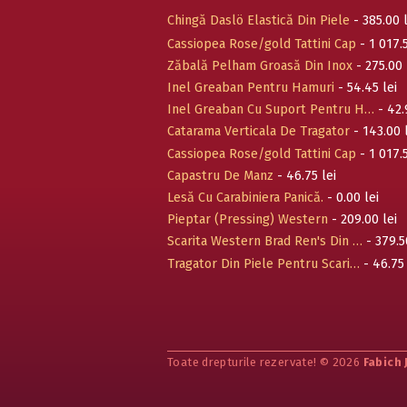
Chingă Daslö Elastică Din Piele
- 385.00 l
Cassiopea Rose/gold Tattini Cap
- 1 017.5
Zăbală Pelham Groasă Din Inox
- 275.00 
Inel Greaban Pentru Hamuri
- 54.45 lei
Inel Greaban Cu Suport Pentru H…
- 42.
Catarama Verticala De Tragator
- 143.00 
Cassiopea Rose/gold Tattini Cap
- 1 017.5
Capastru De Manz
- 46.75 lei
Lesă Cu Carabiniera Panică.
- 0.00 lei
Pieptar (Pressing) Western
- 209.00 lei
Scarita Western Brad Ren's Din …
- 379.5
Tragator Din Piele Pentru Scari…
- 46.75 
Toate drepturile rezervate! © 2026
Fabich 