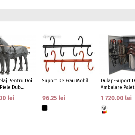
laj Pentru Doi
Suport De Frau Mobil
Dulap-Suport D
 Piele Dub…
Ambalare Palet
00 lei
96.25 lei
1 720.00 lei