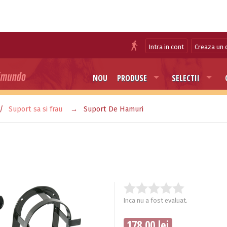
Intra in cont
Creaza un 
NOU
PRODUSE
SELECTII
Suport sa si frau
Suport De Hamuri
Inca nu a fost evaluat.
178.00 lei