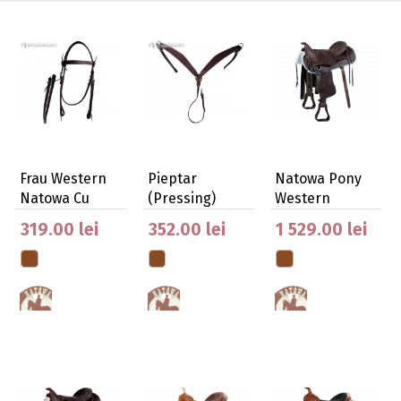
Frau Western
Pieptar
Natowa Pony
Natowa Cu
(Pressing)
Western
Darlog 143 Cm
Western
Saddle Nr 115
319.00 lei
352.00 lei
1 529.00 lei
Natowa Pentr…
Oiled…