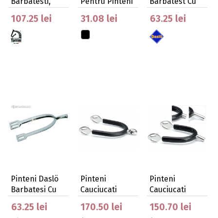
Barbatesti,
Pentru Pinteni
Barbatest Cu
30Mm
Tija Scurta,…
107.25 lei
31.08 lei
63.25 lei
Pinteni Daslö
Pinteni
Pinteni
Barbatesi Cu
Cauciucati
Cauciucati
Tija Medie, …
Tattini Cu
Tattini Cu Varf
63.25 lei
170.50 lei
150.70 lei
Rotita 20…
Drep…