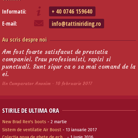
+ 40 0746 159640
Informatii:
info@tattiniriding.ro
E-mail:
Au scris despre noi
Am fost foarte satisfacut de prestatia
companiei. Erau profesionisti, rapizi si
punctuali. Sunt sigur ca o sa mai comand de la
ei.
Un Cumparator Anonim - 10 februarie 2017
STIRILE DE ULTIMA ORA
New Brad Ren's boots
- 2 martie
Sistem de ventilatie Air Boost
- 13 ianuarie 2017
Colectia noua de ghete de ech…
- 1 iunie 2016