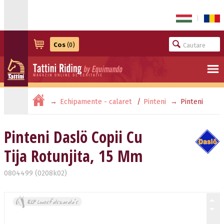
|
Cos
(0)
Echipamente - calaret
Pinteni
Pinteni
Daslö Copii Cu Tija Rotunjita, 15 Mm
Pinteni Daslö Copii Cu
Tija Rotunjita, 15 Mm
0804499 (0208k02)