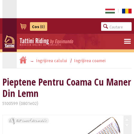
|
Cos
(0)
Ingrijirea calului
Ingrijirea coamei
Pieptene Pentru Coama Cu Maner Din Lemn
Pieptene Pentru Coama Cu Maner
Din Lemn
5100599 (0801e02)