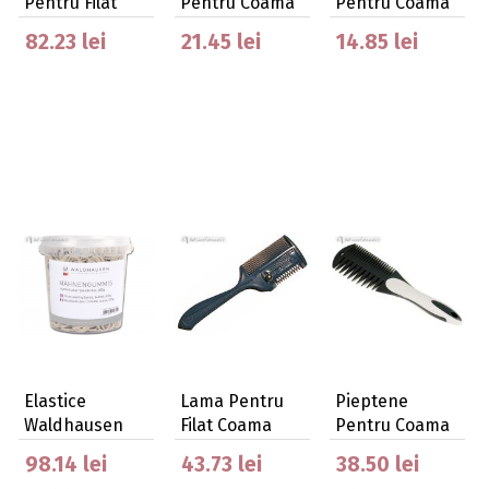
Pentru Filat
Pentru Coama
Pentru Coama
Coama
Cu Cap De Cal
Mare
82.23 lei
21.45 lei
14.85 lei
Elastice
Lama Pentru
Pieptene
Waldhausen
Filat Coama
Pentru Coama
Negre Pentru
Cu Maner
98.14 lei
43.73 lei
38.50 lei
Coama …
Ergonomic