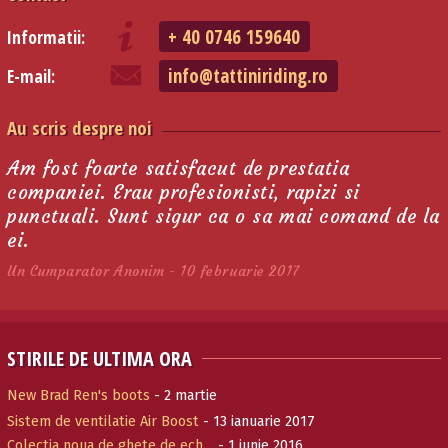
+ 40 0746 159640
Informatii:
info@tattiniriding.ro
E-mail:
Au scris despre noi
Am fost foarte satisfacut de prestatia
companiei. Erau profesionisti, rapizi si
punctuali. Sunt sigur ca o sa mai comand de la
ei.
Un Cumparator Anonim - 10 februarie 2017
STIRILE DE ULTIMA ORA
New Brad Ren's boots
- 2 martie
Sistem de ventilatie Air Boost
- 13 ianuarie 2017
Colectia noua de ghete de ech…
- 1 iunie 2016