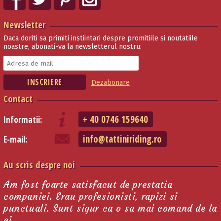
Newsletter
Daca doriti sa primiti instiintari despre promitiile si noutatiile
noastre, abonati-va la newsletterul nostru:
Dezabonare
Contact
+ 40 0746 159640
Informatii:
info@tattiniriding.ro
E-mail:
Au scris despre noi
Am fost foarte satisfacut de prestatia
companiei. Erau profesionisti, rapizi si
punctuali. Sunt sigur ca o sa mai comand de la
ei.