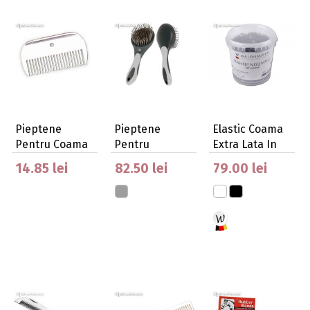
Pieptene
Pieptene
Elastic Coama
Pentru Coama
Pentru
Extra Lata In
Mare
Coama/coada
Galetusa
14.85 lei
82.50 lei
79.00 lei
Cu Maner Er…