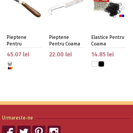
Pieptene
Pieptene
Elastice Pentru
Pentru
Pentru Coama
Coama
Descurcat
Cu Curatator
45.07 lei
22.00 lei
14.85 lei
Coama
Copi…
Urmareste-ne