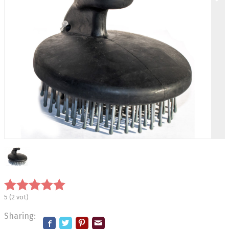
5
(
2
vot)
Sharing: