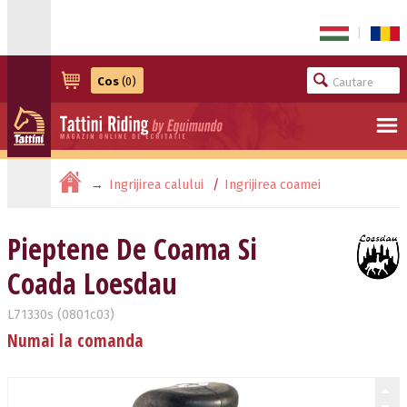
|
Cos
(0)
Ingrijirea calului
Ingrijirea coamei
Pieptene De Coama Si Coada Loesdau
Pieptene De Coama Si
Coada Loesdau
L71330s (0801c03)
Numai la comanda