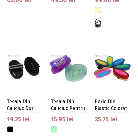
63.00 lei
49.50 lei
99.00 lei
Intre…
Tesala Din
Tesala Din
Perie Din
Cauciuc Dur
Cauciuc Pentru
Plastic Colorat
Copii
Pentru Copii
19.25 lei
15.95 lei
35.75 lei