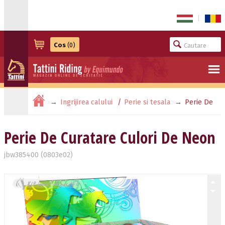
|
Cos
(0)
Ingrijirea calului
Perie si tesala
Perie De
Curatare Culori De Neon
Perie De Curatare Culori De Neon
jbw385400 (0803e02)