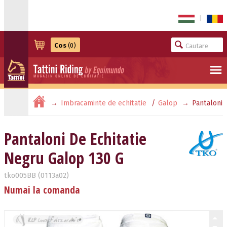
|
Cos
(0)
Imbracaminte de echitatie
Galop
Pantaloni
De Echitatie Negru Galop 130 G
Pantaloni De Echitatie
Negru Galop 130 G
tko005BB (0113a02)
Numai la comanda