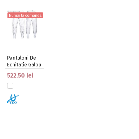
Numai la comanda
Pantaloni De
Echitatie Galop
130 G
522.50 lei