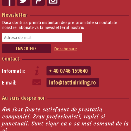
Newsletter
Daca doriti sa primiti instiintari despre promitiile si noutatiile
noastre, abonati-va la newsletterul nostru:
Dezabonare
Contact
+ 40 0746 159640
Informatii:
info@tattiniriding.ro
E-mail:
Au scris despre noi
Am fost foarte satisfacut de prestatia
companiei. Erau profesionisti, rapizi si
punctuali. Sunt sigur ca o sa mai comand de la
ei.