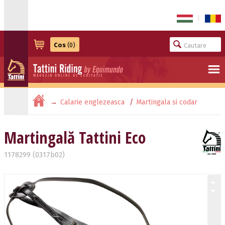
|
Cos
(0)
Calarie englezeasca
Martingala si codar
Martingală Tattini Eco
Martingală Tattini Eco
1178299 (0317b02)