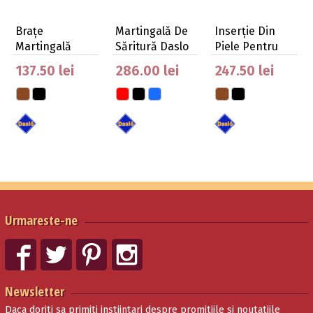
Brațe
Martingală De
Inserție Din
Martingală
Săritură Daslo
Piele Pentru
Daslo De
Din Pvc
Martingală
137.50 lei
286.00 lei
247.50 lei
Rezervă
Urmareste-ne
Newsletter
Daca doriti sa primiti instiintari despre promitiile si noutatiile