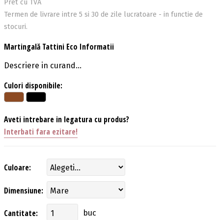
Pret cu TVA
Termen de livrare intre 5 si 30 de zile lucratoare - in functie de
stocuri.
Martingală Tattini Eco Informatii
Descriere in curand...
Culori disponibile:
Aveti intrebare in legatura cu produs?
Interbati fara ezitare!
Culoare:
Dimensiune:
Cantitate:
buc