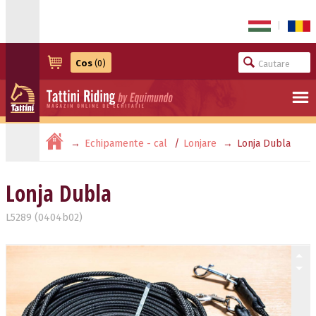
|
Cos
(0)
Echipamente - cal
Lonjare
Lonja Dubla
Lonja Dubla
L5289 (0404b02)