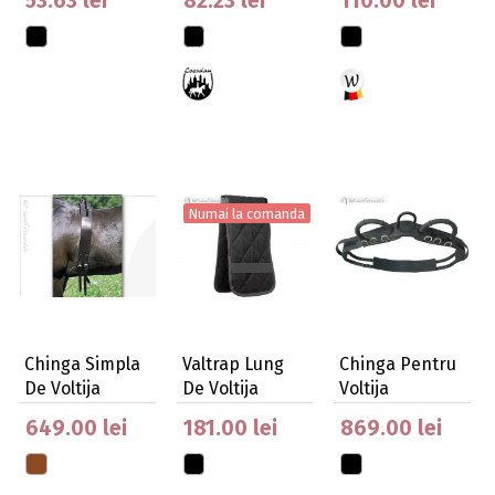
53.63 lei
82.23 lei
110.00 lei
Chinga P…
Numai la comanda
Chinga Simpla
Valtrap Lung
Chinga Pentru
De Voltija
De Voltija
Voltija
649.00 lei
181.00 lei
869.00 lei