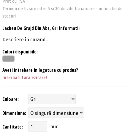
Pret cu TVA
Termen de livrare intre 5 si 30 de zile lucratoare - in functie de
stocuri.
Lacheu De Grajd Din Abs, Gri Informatii
Descriere in curand...
Culori disponibile:
Aveti intrebare in legatura cu produs?
Interbati fara ezitare!
Culoare:
Dimensiune:
Cantitate:
buc