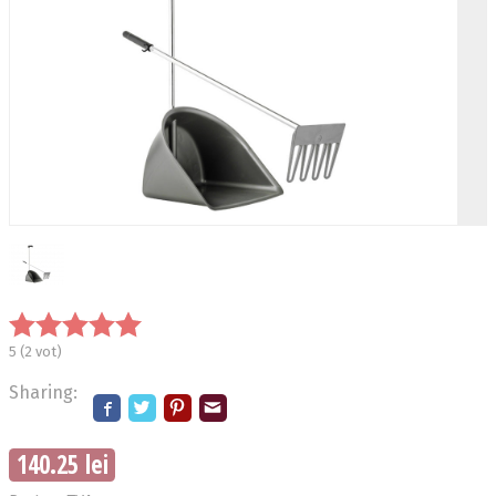
5
(
2
vot)
Sharing:
140.25 lei