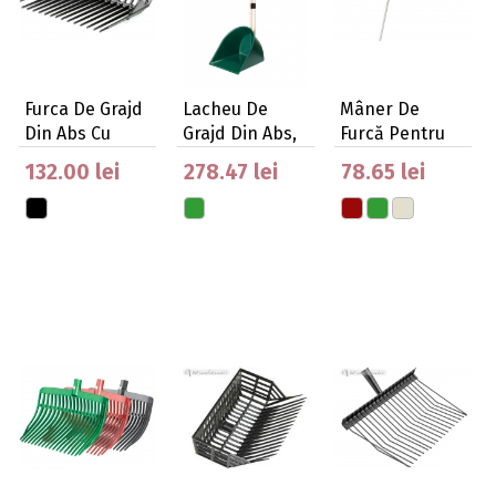
Furca De Grajd
Lacheu De
Mâner De
Din Abs Cu
Grajd Din Abs,
Furcă Pentru
Colector
Gri
6300999
132.00 lei
278.47 lei
78.65 lei