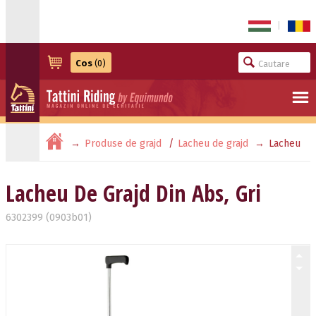
|
Cos
(0)
Produse de grajd
Lacheu de grajd
Lacheu
De Grajd Din Abs, Gri
Lacheu De Grajd Din Abs, Gri
6302399 (0903b01)