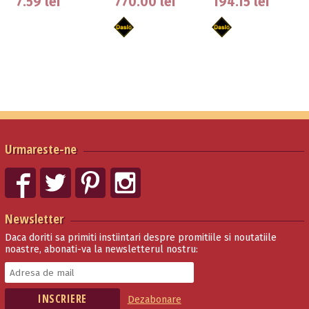
7.59 lei
770.00 lei
194.15 lei
20 …
Urmareste-ne
Newsletter
Daca doriti sa primiti instiintari despre promitiile si noutatiile
noastre, abonati-va la newsletterul nostru:
Dezabonare