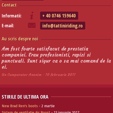
Contact
+ 40 0746 159640
Informatii:
info@tattiniriding.ro
E-mail:
Au scris despre noi
Am fost foarte satisfacut de prestatia
companiei. Erau profesionisti, rapizi si
punctuali. Sunt sigur ca o sa mai comand de la
ei.
Un Cumparator Anonim - 10 februarie 2017
STIRILE DE ULTIMA ORA
New Brad Ren's boots
- 2 martie
Sistem de ventilatie Air Boost
- 13 ianuarie 2017