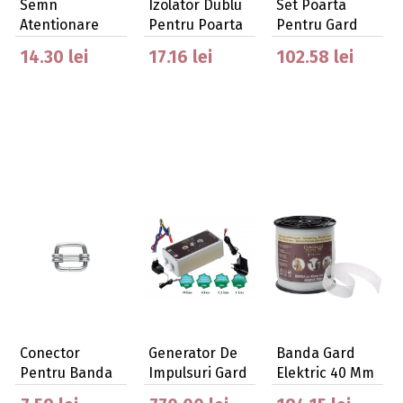
Semn
Izolator Dublu
Set Poarta
Atentionare
Pentru Poarta
Pentru Gard
Gard Electric
Gard Elect…
Electric
14.30 lei
17.16 lei
102.58 lei
Conector
Generator De
Banda Gard
Pentru Banda
Impulsuri Gard
Elektric 40 Mm
Gard Electric
Electric Da…
(200 M)