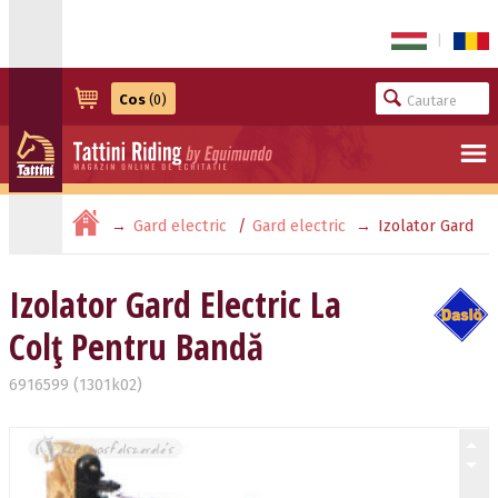
|
Cos
(0)
Gard electric
Gard electric
Izolator Gard
Electric La Colț Pentru Bandă
Izolator Gard Electric La
Colț Pentru Bandă
6916599 (1301k02)