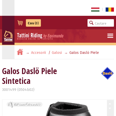
|
Cos
(0)
Accesorii
Galosi
Galos Daslö Piele
Sintetica
Galos Daslö Piele
Sintetica
3001499 (0504b02)