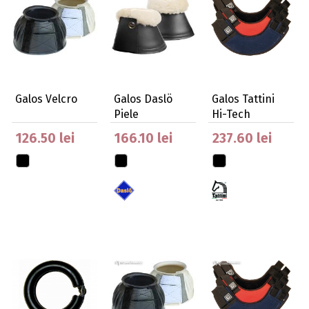
Galos Velcro
Galos Daslö
Galos Tattini
Piele
Hi-Tech
Sintetica/blanita
126.50 lei
166.10 lei
237.60 lei
De …