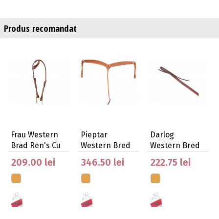
Produs recomandat
Frau Western
Pieptar
Darlog
Brad Ren's Cu
Western Bred
Western Bred
O Singura Ga…
Ren's Din Piele
Ren's Din Piele
209.00 lei
346.50 lei
222.75 lei
Am…
Ame…