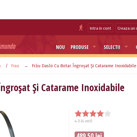
Intra in cont
Creaza un 
NOU
PRODUSE
SELECTII
a
Frau
Frău Daslö Cu Botar Îngroşat Şi Catarame Inoxidabile
Îngroşat Şi Catarame Inoxidabile
4.3
(
4
vot)
489.50 lei