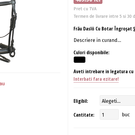
Pret cu TVA
Termen de livrare intre 5 si 30 d
Frău Daslö Cu Botar Îngroşat Ş
Descriere in curand...
Culori disponibile:
Aveti intrebare in legatura cu
Interbati fara ezitare!
rau
Eligibil:
Cantitate:
buc