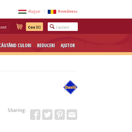
Magyar
|
Românesc
cont
Cos
(0)
CĂUTÂND CULORI
REDUCERI
AJUTOR
Sharing: