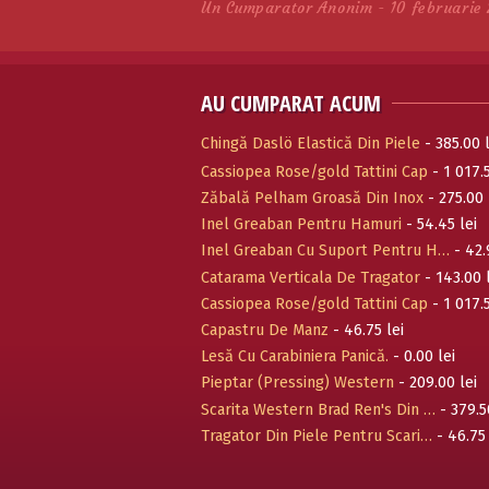
Un Cumparator Anonim - 10 februarie 
AU CUMPARAT ACUM
Chingă Daslö Elastică Din Piele
- 385.00 l
Cassiopea Rose/gold Tattini Cap
- 1 017.5
Zăbală Pelham Groasă Din Inox
- 275.00 
Inel Greaban Pentru Hamuri
- 54.45 lei
Inel Greaban Cu Suport Pentru H…
- 42.
Catarama Verticala De Tragator
- 143.00 
Cassiopea Rose/gold Tattini Cap
- 1 017.5
Capastru De Manz
- 46.75 lei
Lesă Cu Carabiniera Panică.
- 0.00 lei
Pieptar (Pressing) Western
- 209.00 lei
Scarita Western Brad Ren's Din …
- 379.5
Tragator Din Piele Pentru Scari…
- 46.75 