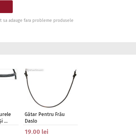
i pot sa adauge fara probleme produsele
urele
Gătar Pentru Frău
Și …
Daslo
19.00 lei