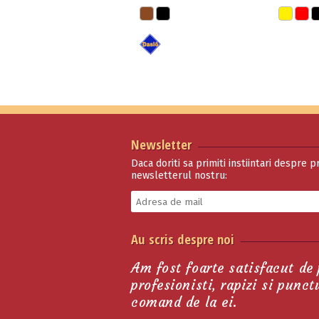
Newsletter
Daca doriti sa primiti instiintari despre p
newsletterul nostru:
Cefar Tattini Eco
Au scris despre noi
110.00 lei
Am fost foarte satisfacut de
profesionisti, rapizi si punc
comand de la ei.