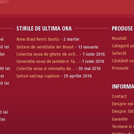
2017
STIRILE DE ULTIMA ORA
PRODUSE
Noutati
ei
New Brad Ren's boots
- 2 martie
Categorii 
0 lei
Sistem de ventilatie Air Boost
- 13 ianuarie
Selectii
2017
lei
Colectia noua de ghete de ech…
- 1 iunie 2016
Căutând cul
Generatia noua de jambiere Ta…
- 1 iunie 2016
Promotii
90 lei
Colectia noua si reinnoita de…
- 30 mai 2016
lei
Seturi valtrap-capison
- 29 aprilie 2016
0 lei
INFORMA
Contact
Despre noi
Despre Tatt
0 lei
Garantie
lei
Termeni si c