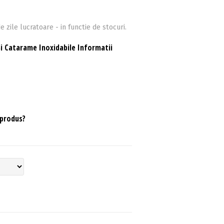
e zile lucratoare - in functie de stocuri.
i Catarame Inoxidabile Informatii
 produs?