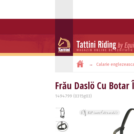
Calarie englezeasc
Frău Daslö Cu Botar 
1494799 (0315g03)