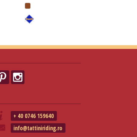
+ 40 0746 159640
info@tattiniriding.ro