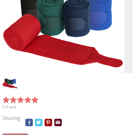
5
(
1
vot)
Sharing: