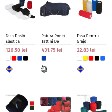
Fasa Daslö
Patura Ponei
Fasa Pentru
Elastica
Tattini De
Grajd
Exterior Cu
Autoadeziv
126.50 lei
431.75 lei
22.83 lei
Cap…