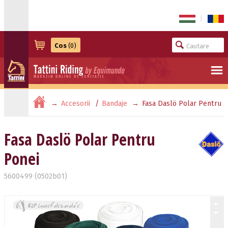
|
Cos
(0)
Accesorii
Bandaje
Fasa Daslö Polar Pentru
Ponei
Fasa Daslö Polar Pentru
Ponei
5600499 (0502b01)