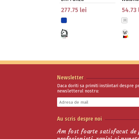
277.75 lei
54.73 
M
Newsletter
Daca doriti sa primiti instiintari despre p
newsletterul nostru:
Capastru Tattini
Au scris despre noi
Curcubeu De Ponei
137.23 lei
Am fost foarte satisfacut de
profesionisti, rapizi si punc