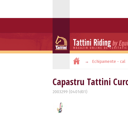
Echipamente - cal
Capastru Tattini Cu
2003299 (0401d01)