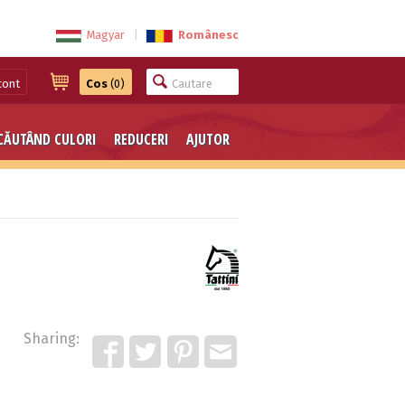
Magyar
|
Românesc
cont
Cos
(0)
CĂUTÂND CULORI
REDUCERI
AJUTOR
Sharing: