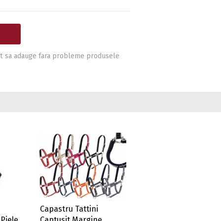
i pot sa adauge fara probleme produsele
Capastru Tattini
Piele
Captusit Margine