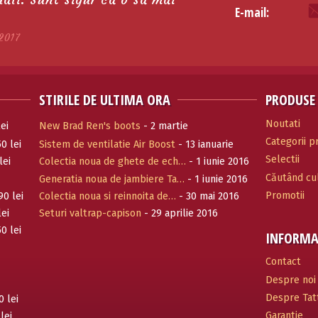
E-mail:
2017
STIRILE DE ULTIMA ORA
PRODUSE
Noutati
ei
New Brad Ren's boots
- 2 martie
Categorii 
0 lei
Sistem de ventilatie Air Boost
- 13 ianuarie
Selectii
2017
lei
Colectia noua de ghete de ech…
- 1 iunie 2016
Căutând cul
Generatia noua de jambiere Ta…
- 1 iunie 2016
Promotii
90 lei
Colectia noua si reinnoita de…
- 30 mai 2016
lei
Seturi valtrap-capison
- 29 aprilie 2016
0 lei
INFORMA
Contact
Despre noi
Despre Tatt
0 lei
Garantie
lei