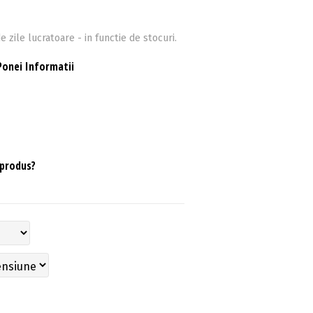
e zile lucratoare - in functie de stocuri.
Ponei Informatii
 produs?