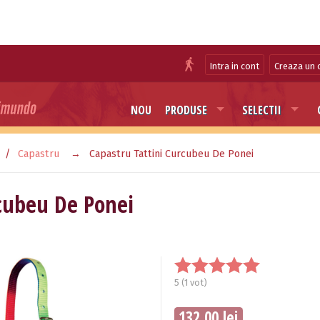
Intra in cont
Creaza un 
NOU
PRODUSE
SELECTII
Capastru
Capastru Tattini Curcubeu De Ponei
rcubeu De Ponei
5
(
1
vot)
132.00 lei