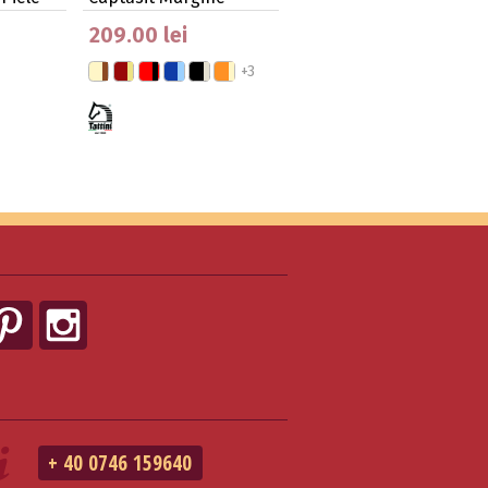
Contr…
209.00 lei
+3
+ 40 0746 159640