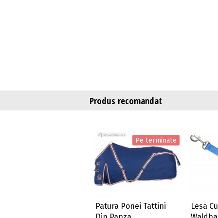
Produs recomandat
Pe terminate
Patura Ponei Tattini
Lesa C
Din Panza
Waldha