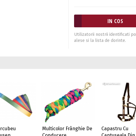
Utilizatorii nostrii identificat
alese si la lista de dorinte.
urcubeu
Multicolor Frânghie De
Capastru Cu
usen
Conducere
Captuseala Din 