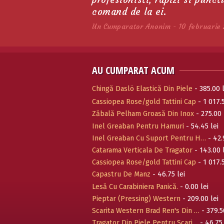
M
comand de la ei.
Un Cumparator Anonim - 10 februarie 
AU CUMPARAT ACUM
Chingă Daslö Elastică Din Piele
- 385.00 l
Cassiopea Rose/gold Tattini Cap
- 1 017.5
Zăbală Pelham Groasă Din Inox
- 275.00 
Inel Greaban Pentru Hamuri
- 54.45 lei
Inel Greaban Cu Suport Pentru H…
- 42.
Catarama Verticala De Tragator
- 143.00 
Cassiopea Rose/gold Tattini Cap
- 1 017.5
Capastru De Manz
- 46.75 lei
Lesă Cu Carabiniera Panică.
- 0.00 lei
Pieptar (Pressing) Western
- 209.00 lei
Scarita Western Brad Ren's Din …
- 379.5
Tragator Din Piele Pentru Scari…
- 46.75 