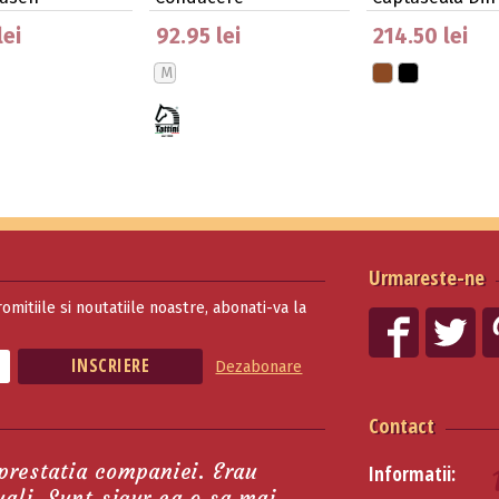
lei
92.95 lei
214.50 lei
M
Urmareste-ne
romitiile si noutatiile noastre, abonati-va la
Dezabonare
Contact
 prestatia companiei. Erau
Informatii:
tuali. Sunt sigur ca o sa mai