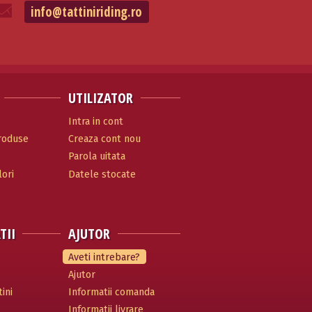
info@tattiniriding.ro
UTILIZATOR
Intra in cont
produse
Creaza cont nou
Parola uitata
ori
Datele stocate
TII
AJUTOR
Aveti intrebare?
Ajutor
ini
Informatii comanda
Informatii livrare