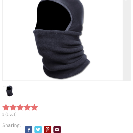
5
(
2
vot)
Sharing: