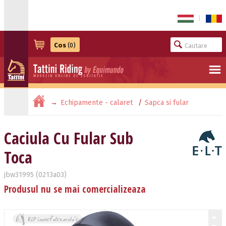
|
Cos
(0)
Echipamente - calaret
Sapca si fular
Caciula Cu Fular Sub Toca
Caciula Cu Fular Sub
Toca
jbw31995 (0213a03)
Produsul nu se mai comercializeaza