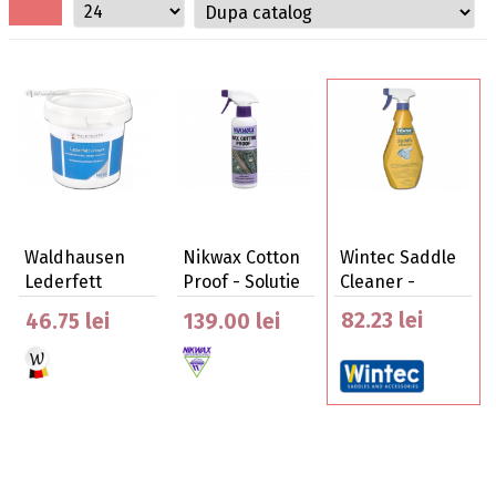
Waldhausen
Nikwax Cotton
Wintec Saddle
Lederfett
Proof - Solutie
Cleaner -
Schwarz -
De Imperm…
Solu…
82.23 lei
46.75 lei
139.00 lei
Unsoare …