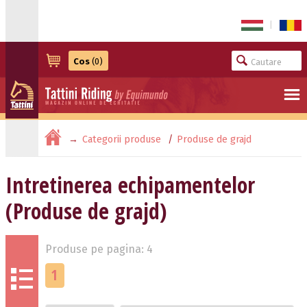
|
Cos
(0)
Categorii produse
Produse de grajd
Intretinerea echipamentelor
Intretinerea echipamentelor
(Produse de grajd)
Produse pe pagina: 4
1